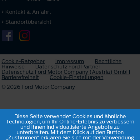
Kontakt & Anfahrt
Standortübersicht
Cookie-Ratgeber
Impressum
Rechtliche
Hinweise
Datenschutz Ford Partner
Datenschutz Ford Motor Company (Austria) GmbH
Barrierefreiheit
Cookie-Einstellungen
© 2026 Ford Motor Company
Diese Seite verwendet Cookies und ähnliche
Technologien, um Ihr Online-Erlebnis zu verbessern
und Ihnen individualisierte Angebote zu
unterbreiten. Mit dem Klick auf den Button
„Zustimmen“ erklären Sie sich mit der Verwendung