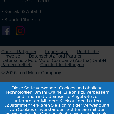
Fr
07:30
-
12:00
Kontakt & Anfahrt
Standortübersicht
Cookie-Ratgeber
Impressum
Rechtliche
Hinweise
Datenschutz Ford Partner
Datenschutz Ford Motor Company (Austria) GmbH
Barrierefreiheit
Cookie-Einstellungen
© 2026 Ford Motor Company
Diese Seite verwendet Cookies und ähnliche
Technologien, um Ihr Online-Erlebnis zu verbessern
und Ihnen individualisierte Angebote zu
unterbreiten. Mit dem Klick auf den Button
„Zustimmen“ erklären Sie sich mit der Verwendung
von Cookies einverstanden. Sollten Sie mit der
Verwendung der Cookies nicht einverstanden sein,