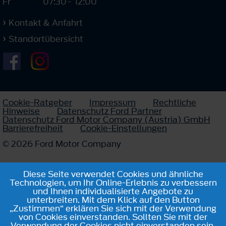
Fr
07:30
-
12:00
Kontakt & Anfahrt
Standortübersicht
Cookie-Ratgeber
Impressum
Rechtliche
Hinweise
Datenschutz Ford Partner
Datenschutz Ford Motor Company (Austria) GmbH
Barrierefreiheit
Cookie-Einstellungen
© 2026 Ford Motor Company
Diese Seite verwendet Cookies und ähnliche
Technologien, um Ihr Online-Erlebnis zu verbessern
und Ihnen individualisierte Angebote zu
unterbreiten. Mit dem Klick auf den Button
„Zustimmen“ erklären Sie sich mit der Verwendung
von Cookies einverstanden. Sollten Sie mit der
Verwendung der Cookies nicht einverstanden sein,