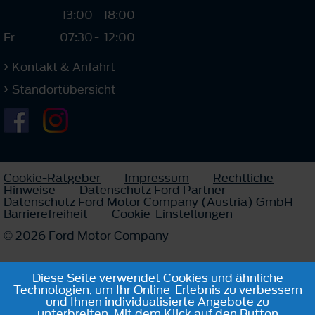
13:00
-
18:00
Fr
07:30
-
12:00
Kontakt & Anfahrt
Standortübersicht
Cookie-Ratgeber
Impressum
Rechtliche
Hinweise
Datenschutz Ford Partner
Datenschutz Ford Motor Company (Austria) GmbH
Barrierefreiheit
Cookie-Einstellungen
© 2026 Ford Motor Company
Diese Seite verwendet Cookies und ähnliche
Technologien, um Ihr Online-Erlebnis zu verbessern
und Ihnen individualisierte Angebote zu
unterbreiten. Mit dem Klick auf den Button