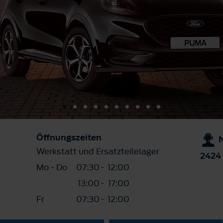
Öffnungszeiten
Werkstatt und Ersatzteilelager
2424
Mo - Do
07:30
-
12:00
13:00
-
17:00
Fr
07:30
-
12:00