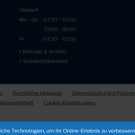
Verkauf
Mo - Do
07:30
-
12:00
13:00
-
18:00
Fr
07:30
-
12:00
Kontakt & Anfahrt
Standortübersicht
m
Rechtliche Hinweise
Datenschutz Ford Partner
arrierefreiheit
Cookie-Einstellungen
che Technologien, um Ihr Online-Erlebnis zu verbessern