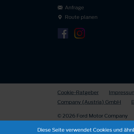
Anfrage
Route planen
Cookie-Ratgeber
Impressu
Company (Austria) GmbH
B
© 2026 Ford Motor Company
Diese Seite verwendet Cookies und ähnli